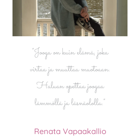
”Jooga on kuin elämä, joka
virtaa ja muuttaa muotoaan.
Haluan opettaa joogaa
lämmöllä ja läsnäololla.”
Renata Vapaakallio