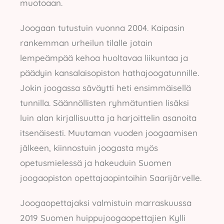
muotoaan.
Joogaan tutustuin vuonna 2004. Kaipasin
rankemman urheilun tilalle jotain
lempeämpää kehoa huoltavaa liikuntaa ja
päädyin kansalaisopiston hathajoogatunnille.
Jokin joogassa säväytti heti ensimmäisellä
tunnilla. Säännöllisten ryhmätuntien lisäksi
luin alan kirjallisuutta ja harjoittelin asanoita
itsenäisesti. Muutaman vuoden joogaamisen
jälkeen, kiinnostuin joogasta myös
opetusmielessä ja hakeuduin Suomen
joogaopiston opettajaopintoihin Saarijärvelle.
Joogaopettajaksi valmistuin marraskuussa
2019 Suomen huippujoogaopettajien Kylli