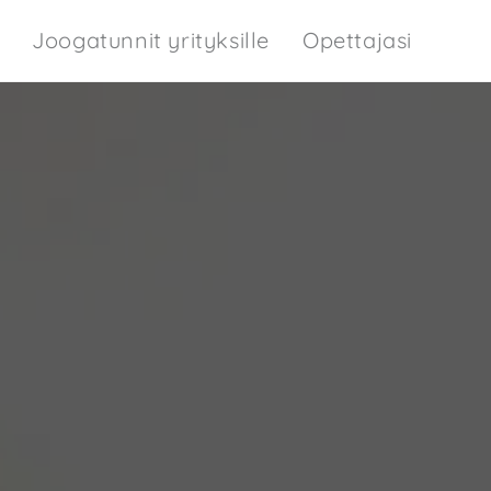
Joogatunnit yrityksille
Opettajasi