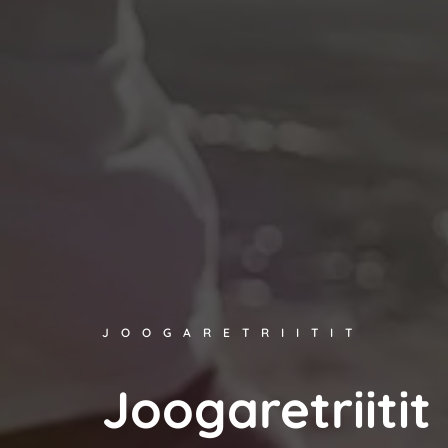
JOOGARETRIITIT
Joogaretriitit