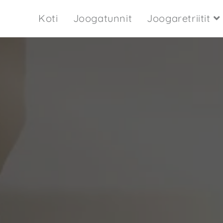
Koti
Joogatunnit
Joogaretriitit