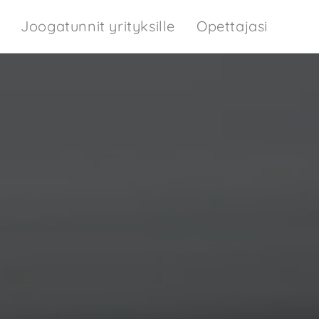
Joogatunnit yrityksille
Opettajasi