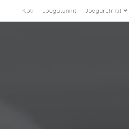
Koti
Joogatunnit
Joogaretriitit